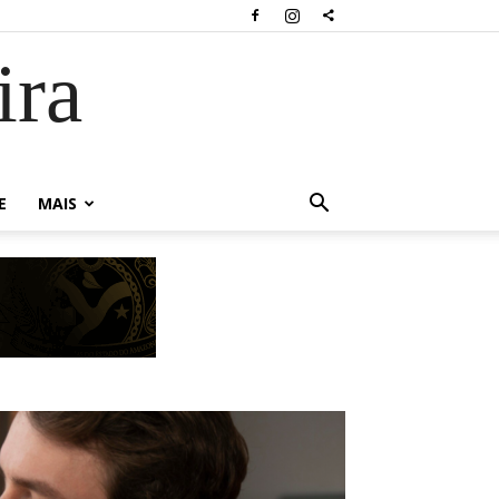
ira
E
MAIS