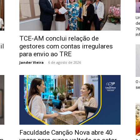
Un
de
76
in
TCE-AM conclui relação de
il
gestores com contas irregulares
para envio ao TRE
Jander Vieira
-
6 de agosto de 2026
O 
se
Faculdade Canção Nova abre 40