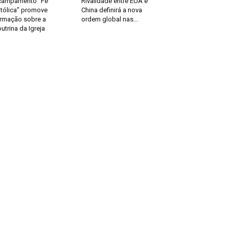
campamento “Fé
Rivalidade entre EUA e
tólica” promove
China definirá a nova
rmação sobre a
ordem global nas...
utrina da Igreja