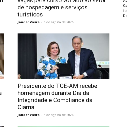
em
vagas para curso voltado ao setor
A
Ca
de hospedagem e serviços
fo
turísticos
Do
Jander Vieira
-
6 de agosto de 2026
Presidente do TCE-AM recebe
a
homenagem durante Dia da
Integridade e Compliance da
Ciama
Jander Vieira
-
5 de agosto de 2026