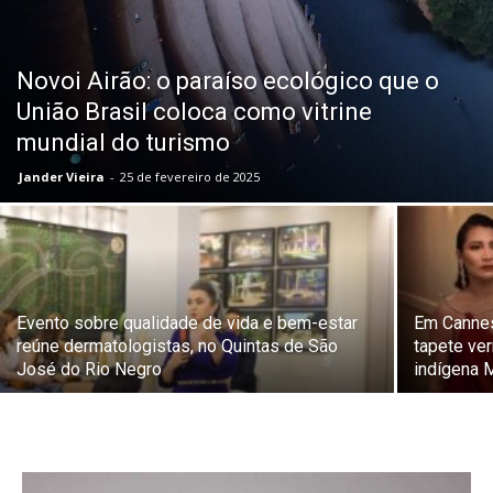
Novoi Airão: o paraíso ecológico que o
União Brasil coloca como vitrine
mundial do turismo
Jander Vieira
-
25 de fevereiro de 2025
Evento sobre qualidade de vida e bem-estar
Em Cannes
reúne dermatologistas, no Quintas de São
tapete ver
José do Rio Negro
indígena 