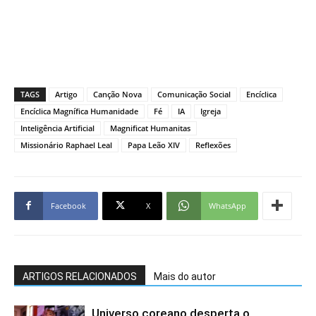
TAGS
Artigo
Canção Nova
Comunicação Social
Encíclica
Encíclica Magnífica Humanidade
Fé
IA
Igreja
Inteligência Artificial
Magnificat Humanitas
Missionário Raphael Leal
Papa Leão XIV
Reflexões
Facebook
X
WhatsApp
ARTIGOS RELACIONADOS
Mais do autor
Universo coreano desperta o