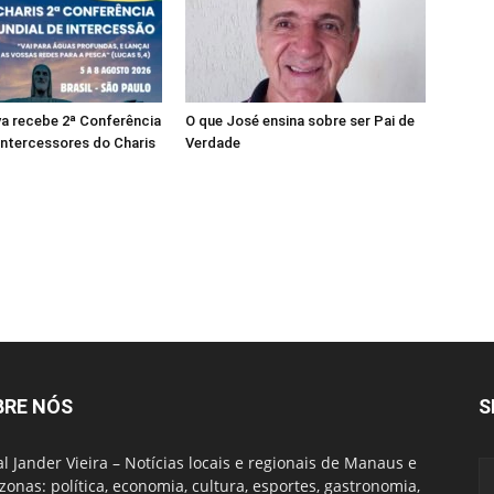
a recebe 2ª Conferência
O que José ensina sobre ser Pai de
Intercessores do Charis
Verdade
BRE NÓS
S
al Jander Vieira – Notícias locais e regionais de Manaus e
onas: política, economia, cultura, esportes, gastronomia,