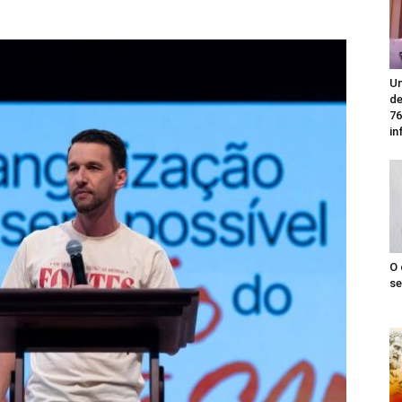
Un
de
76
in
O 
se