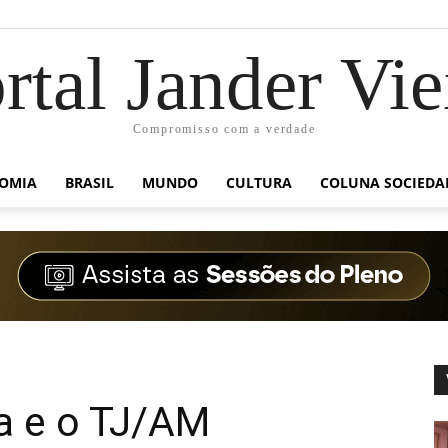
rtal Jander Vie
Compromisso com a verdade
OMIA
BRASIL
MUNDO
CULTURA
COLUNA SOCIEDA
a e o TJ/AM