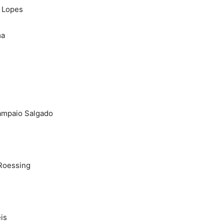
 Lopes
ma
ampaio Salgado
Roessing
is