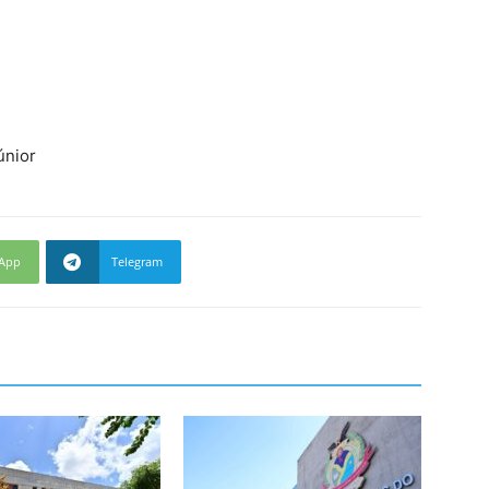
únior
App
Telegram