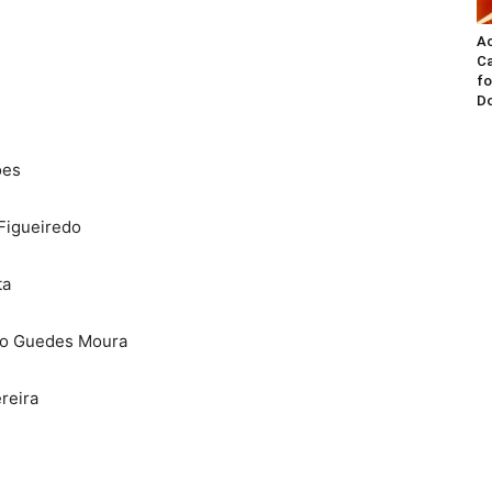
A
Ca
fo
Do
ões
Figueiredo
ta
ro Guedes Moura
reira