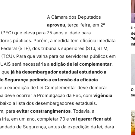
A Câmara dos Deputados
aprovou
, terça-feira, em 2º
Un
 (PEC) que eleva para 75 anos a idade para
de
76
s públicos. Porém, a medida tem eficácia imediata
in
Federal (STF), dos tribunais superiores (STJ, STM,
 (TCU). Para que valha para os servidores públicos em
UAIS será necessária a
edição de lei complementar
.
m que
já há desembargador estadual estudando a
e Segurança pedindo a extensão da eficácia
e a expedição de Lei Complementar deve demorar
O 
 deve ocorrer a Promulgação da Pec, com
vigência
se
 abaixo a lista dos desembargadores estaduais.
m, para
evitar constrangimentos
. Todavia, a
iria, em um ano, completar 70 e
vai querer ficar até
andado de Segurança, antes da expedição da lei, dará