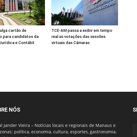
ulga cartão de
TCE-AM passa a exibir em tempo
o para candidatos da
real as votações das sessões
Jurídica e Contábil
virtuais das Câmaras
BRE NÓS
S
al Jander Vieira – Notícias locais e regionais de Manaus e
onas: política, economia, cultura, esportes, gastronomia,