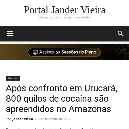
Portal Jander Vieira
Compromisso com a verdade
Plantão
Após confronto em Urucará,
800 quilos de cocaína são
apreendidos no Amazonas
Por
Jander Vieira
-
8 de fevereiro de 2017