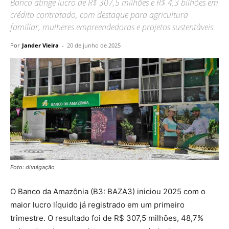
Banco atinge lucro de R$ 307,5 milhões e R$ 4,3 bilhões em
crédito contratado, com destaque para agricultura
familiar, mulheres empreendedoras e projetos sustentáveis
Por
Jander Vieira
-
20 de junho de 2025
Foto: divulgação
O Banco da Amazônia (B3: BAZA3) iniciou 2025 com o
maior lucro líquido já registrado em um primeiro
trimestre. O resultado foi de R$ 307,5 milhões, 48,7%