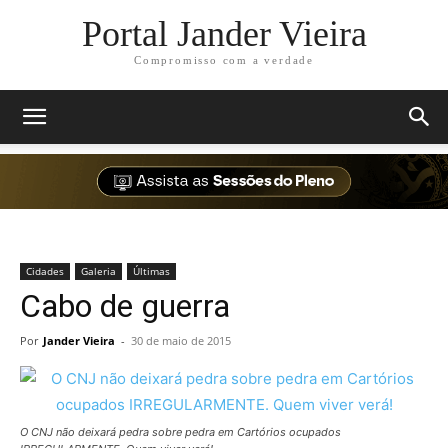
Portal Jander Vieira
Compromisso com a verdade
Cidades
Galeria
Últimas
Cabo de guerra
Por
Jander Vieira
-
30 de maio de 2015
O CNJ não deixará pedra sobre pedra em Cartórios ocupados