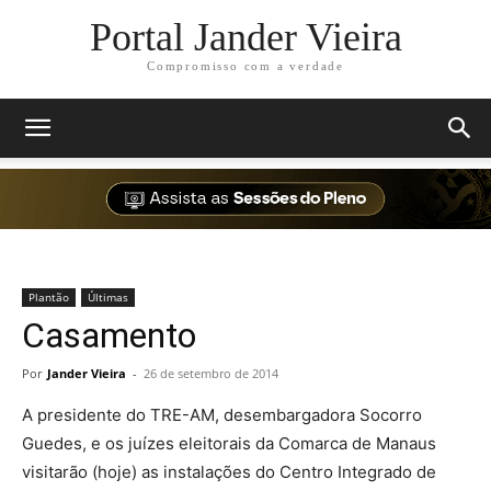
Portal Jander Vieira
Compromisso com a verdade
Plantão
Últimas
Casamento
Por
Jander Vieira
-
26 de setembro de 2014
A presidente do TRE-AM, desembargadora Socorro
Guedes, e os juízes eleitorais da Comarca de Manaus
visitarão (hoje) as instalações do Centro Integrado de