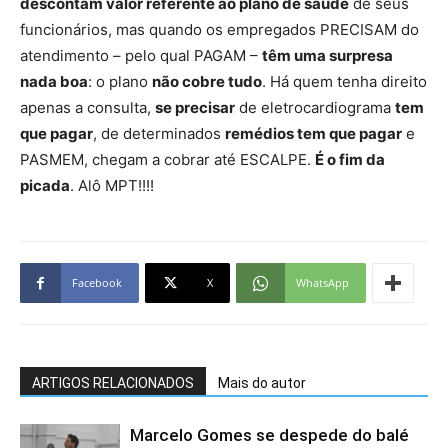
descontam valor referente ao plano de saúde
de seus
funcionários, mas quando os empregados PRECISAM do
atendimento – pelo qual PAGAM –
têm uma surpresa
nada boa
: o plano
não cobre tudo
. Há quem tenha direito
apenas a consulta,
se precisar
de eletrocardiograma
tem
que pagar
, de determinados
remédios tem que pagar
e
PASMEM, chegam a cobrar até ESCALPE.
É o fim da
picada
. Alô MPT!!!!
Facebook
X
WhatsApp
ARTIGOS RELACIONADOS
Mais do autor
Marcelo Gomes se despede do balé