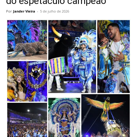
do espetáculo campeão
Por
Jander Vieira
-
5 de julho de 2026