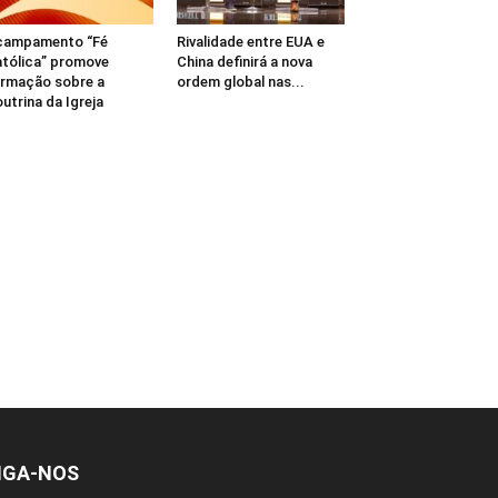
campamento “Fé
Rivalidade entre EUA e
tólica” promove
China definirá a nova
rmação sobre a
ordem global nas...
utrina da Igreja
IGA-NOS