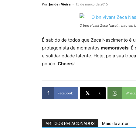
Por
Jander Vieira
-
13 de março de 2015
O bon vivant Zeca Nascimento em 
É sabido de todos que Zeca Nascimento é u
protagonista de momentos
memoráveis
. É
e solidariedade latente. Hoje, pela sua tr
pouco.
Cheers
!
Facebook
X
Whats
ARTIGOS RELACIONADOS
Mais do autor