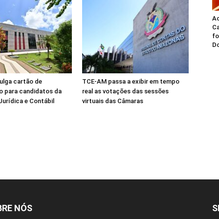
A
Ca
fo
Do
ulga cartão de
TCE-AM passa a exibir em tempo
o para candidatos da
real as votações das sessões
Jurídica e Contábil
virtuais das Câmaras
BRE NÓS
S