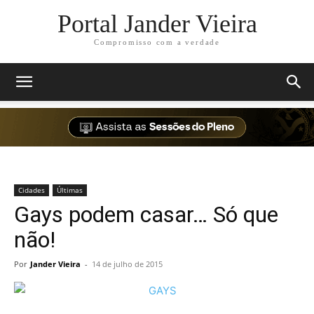
Portal Jander Vieira
Compromisso com a verdade
Cidades
Últimas
Gays podem casar… Só que
não!
Por
Jander Vieira
-
14 de julho de 2015