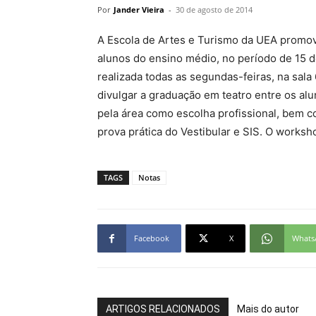
Por
Jander Vieira
-
30 de agosto de 2014
A Escola de Artes e Turismo da UEA promov
alunos do ensino médio, no período de 15 
realizada todas as segundas-feiras, na sala
divulgar a graduação em teatro entre os al
pela área como escolha profissional, bem co
prova prática do Vestibular e SIS. O worksho
TAGS
Notas
Facebook
X
Whats
ARTIGOS RELACIONADOS
Mais do autor