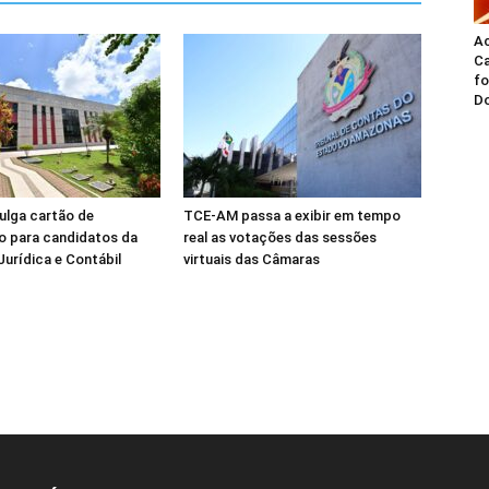
A
Ca
fo
Do
ulga cartão de
TCE-AM passa a exibir em tempo
o para candidatos da
real as votações das sessões
Jurídica e Contábil
virtuais das Câmaras