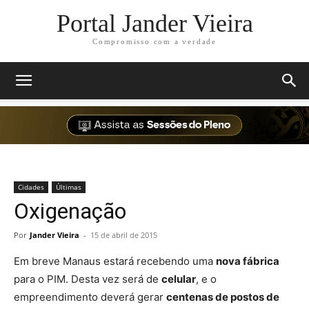
Portal Jander Vieira
Compromisso com a verdade
Cidades
Últimas
Oxigenação
Por
Jander Vieira
-
15 de abril de 2015
Em breve Manaus estará recebendo uma
nova fábrica
para o PIM. Desta vez será de
celular
, e o
empreendimento deverá gerar
centenas de postos de