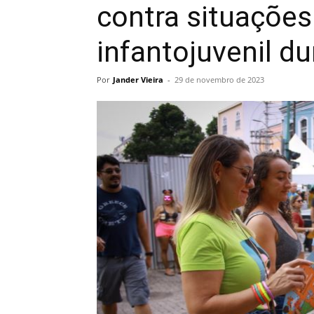
contra situações
infantojuvenil d
Por
Jander Vieira
-
29 de novembro de 2023