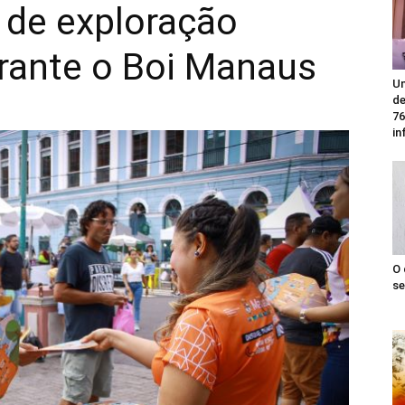
 de exploração
urante o Boi Manaus
Un
de
76
in
O 
se