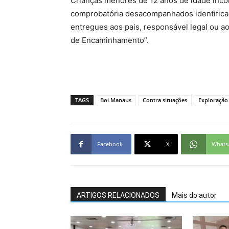
Crianças menores de 12 anos de idade inc
comprobatória desacompanhados identifica
entregues aos pais, responsável legal ou ao
de Encaminhamento”.
TAGS
Boi Manaus
Contra situações
Exploração 
Facebook
X
Whats
ARTIGOS RELACIONADOS
Mais do autor