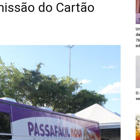
missão do Cartão
Un
de
76
in
O 
se