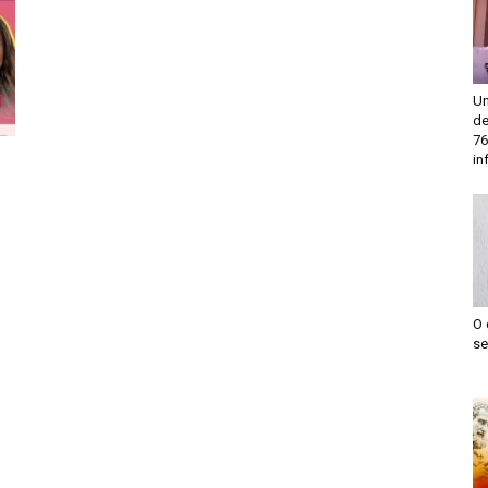
Un
de
76
in
O 
se