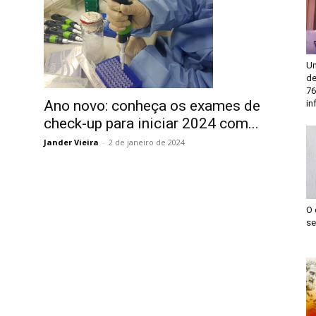
Un
de
76
Ano novo: conheça os exames de
in
check-up para iniciar 2024 com...
Jander Vieira
-
2 de janeiro de 2024
O 
se