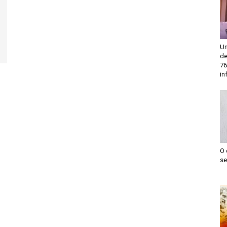
Un
de
76
in
O 
se