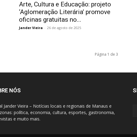
Arte, Cultura e Educação: projeto
‘Aglomeração Literária’ promove
oficinas gratuitas no...
Jander Vieira
-
26 de agosto de 2025
Página 1 de 3
BRE NÓS
S
al Jander Vieira – Notícias locais e regionais de Manaus e
onas: política, economia, cultura, esportes, gastronomia,
evistas e muito mais.