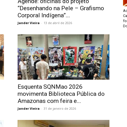
Agende: oficinas do projeto
“Desenhando na Pele – Grafismo
A
Corporal Indígena”...
Ca
fo
Jander Vieira
-
13 de abril de 2026
Do
Esquenta SQNMao 2026
movimenta Biblioteca Pública do
Amazonas com feira e...
Jander Vieira
-
31 de janeiro de 2026