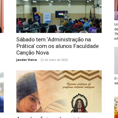
Un
de
76
Sábado tem ‘Administração na
in
Prática’ com os alunos Faculdade
Canção Nova
Jander Vieira
-
22 de maio de 2026
O 
se