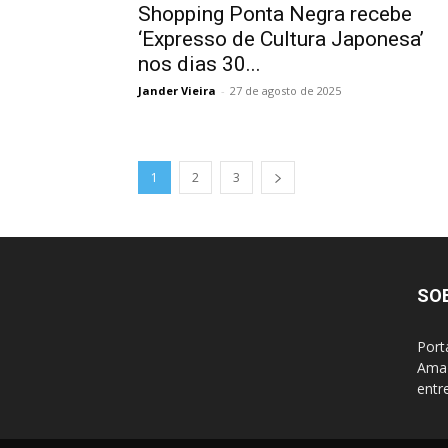
Shopping Ponta Negra recebe
‘Expresso de Cultura Japonesa’
nos dias 30...
Jander Vieira
-
27 de agosto de 2025
1
2
3
SO
Port
Amaz
entr