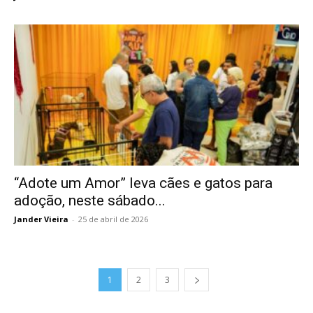
“Adote um Amor” leva cães e gatos para
adoção, neste sábado...
Jander Vieira
-
25 de abril de 2026
1
2
3