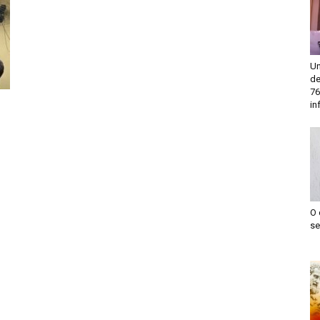
Un
de
76
in
O 
se