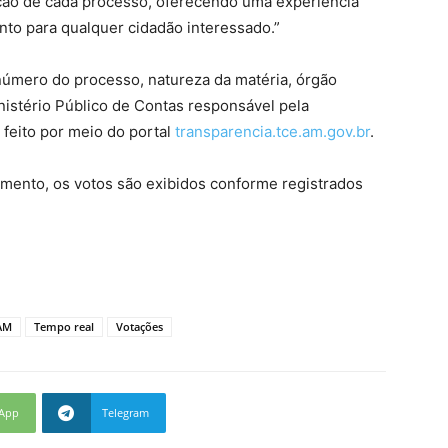
ação de cada processo, oferecendo uma experiência
anto para qualquer cidadão interessado.”
úmero do processo, natureza da matéria, órgão
inistério Público de Contas responsável pela
feito por meio do portal
transparencia.tce.am.gov.br
.
gamento, os votos são exibidos conforme registrados
AM
Tempo real
Votações
App
Telegram