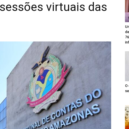
sessões virtuais das
Un
de
76
in
O 
se