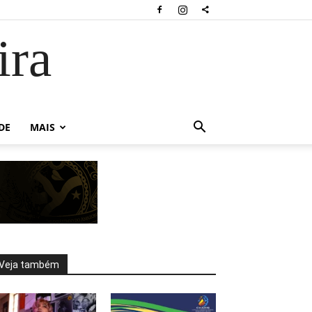
ira
DE
MAIS
Veja também