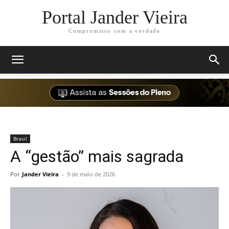
Portal Jander Vieira
Compromisso com a verdade
Brasil
A “gestão” mais sagrada
Por
Jander Vieira
-
9 de maio de 2026