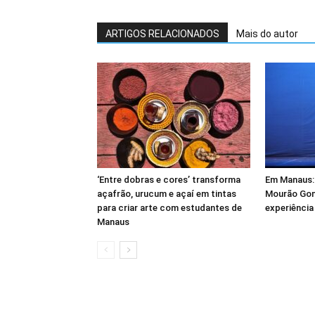
ARTIGOS RELACIONADOS
Mais do autor
‘Entre dobras e cores’ transforma
Em Manaus:
açafrão, urucum e açaí em tintas
Mourão Gom
para criar arte com estudantes de
experiência
Manaus