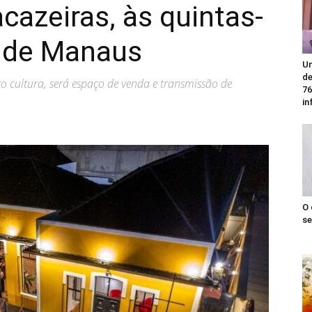
cazeiras, às quintas-
o de Manaus
Un
de
ro cultura, será espaço de venda e transmissão de
76
in
O 
se