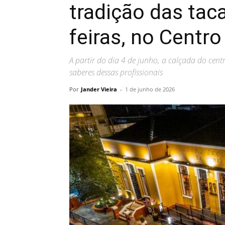
tradição das taca
feiras, no Centr
A partir do dia 4 de junho, a calçada do cent
saberes dessas profissionais
Por
Jander Vieira
-
1 de junho de 2026