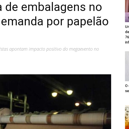
ia de embalagens no
 demanda por papelão
Un
de
76
in
alistas apontam impacto positivo do megaevento no
O 
se