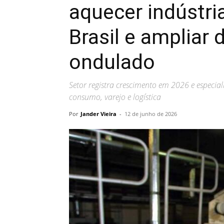
aquecer indústr
Brasil e ampliar
ondulado
Setor registra crescimento em 2026 e especi
consumo, varejo e logística
Por
Jander Vieira
-
12 de junho de 2026