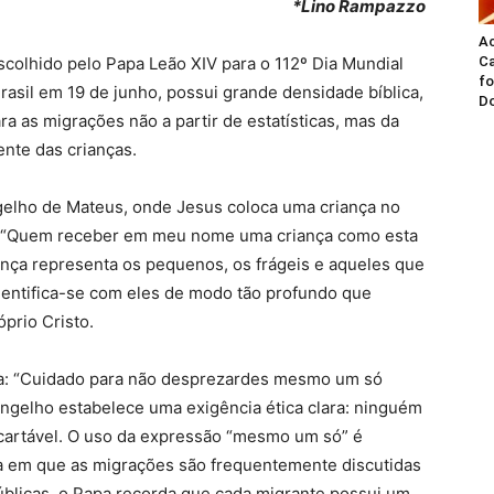
*Lino Rampazzo
A
Ca
colhido pelo Papa Leão XIV para o 112º Dia Mundial
fo
rasil em 19 de junho, possui grande densidade bíblica,
Do
ra as migrações não a partir de estatísticas, mas da
nte das crianças.
gelho de Mateus, onde Jesus coloca uma criança no
z: “Quem receber em meu nome uma criança como esta
ança representa os pequenos, os frágeis e aqueles que
entifica-se com eles de modo tão profundo que
óprio Cristo.
ta: “Cuidado para não desprezardes mesmo um só
angelho estabelece uma exigência ética clara: ninguém
scartável. O uso da expressão “mesmo um só” é
ca em que as migrações são frequentemente discutidas
úblicas, o Papa recorda que cada migrante possui um