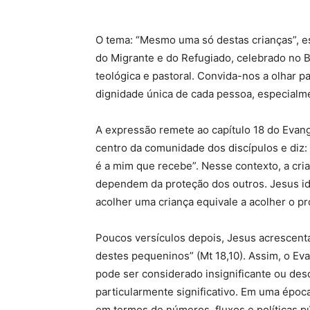
O tema: “Mesmo uma só destas crianças”, es
do Migrante e do Refugiado, celebrado no B
teológica e pastoral. Convida-nos a olhar pa
dignidade única de cada pessoa, especialme
A expressão remete ao capítulo 18 do Evan
centro da comunidade dos discípulos e di
é a mim que recebe”. Nesse contexto, a cri
dependem da proteção dos outros. Jesus id
acolher uma criança equivale a acolher o pr
Poucos versículos depois, Jesus acrescen
destes pequeninos” (Mt 18,10). Assim, o Ev
pode ser considerado insignificante ou de
particularmente significativo. Em uma épo
em termos de números, fluxos e políticas p