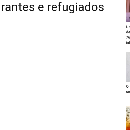
grantes e refugiados
Un
de
76
in
O 
se