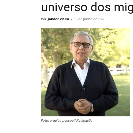
universo dos mi
Por
Jander Vieira
-
16 de junho de 2026
Foto: arquivo pessoal/divulgação