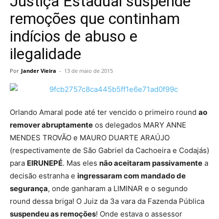
Justiça Estadual suspende
remoções que continham
indícios de abuso e
ilegalidade
Por
Jander Vieira
-
13 de maio de 2015
Orlando Amaral pode até ter vencido o primeiro round
ao
remover abruptamente
os delegados MARY ANNE
MENDES TROVÃO e MAURO DUARTE ARAÚJO
(respectivamente de São Gabriel da Cachoeira e Codajás)
para
EIRUNEPÉ
. Mas eles
não aceitaram passivamente
a
decisão estranha e
ingressaram com mandado de
segurança
, onde ganharam a LIMINAR e o segundo
round dessa briga! O Juiz da 3a vara da Fazenda Pública
suspendeu as remoções
! Onde estava o assessor