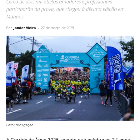
Cerca de dois mil atletas amadores e profissionais
participarão da prova, que chegou à décima edição em
Manaus
Por
Jander Vieira
-
27 de março de 2025
Foto: divulgação
A Corrida da Água 2025, evento que celebra os 34 anos