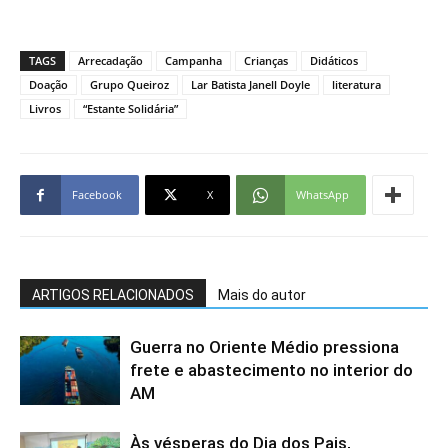
TAGS
Arrecadação
Campanha
Crianças
Didáticos
Doação
Grupo Queiroz
Lar Batista Janell Doyle
literatura
Livros
“Estante Solidária”
Facebook
X
WhatsApp
ARTIGOS RELACIONADOS
Mais do autor
Guerra no Oriente Médio pressiona
frete e abastecimento no interior do
AM
Às vésperas do Dia dos Pais,