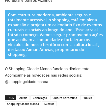
Florestal e bairros vizinhos.
Com estrutura moderna, ambiente seguro e
totalmente acessível, o shopping está em plena
expansão e projeta um calendário fixo de eventos
culturais e sociais ao longo do ano. “Esse arraial
foi só o começo. Vamos seguir promovendo ações
que acolham a comunidade e fortaleçam os
vínculos do nosso território com a cultura local”,
destacou Aiman Amwas, proprietário do
shopping.
O Shopping Cidade Manoa funciona diariamente.
Acompanhe as novidades nas redes sociais:
@shoppingcidademanoa
TAGS
Arraiá
Celebração
Cultura nordestina
Público
Shopping Cidade Manoa
Sucesso