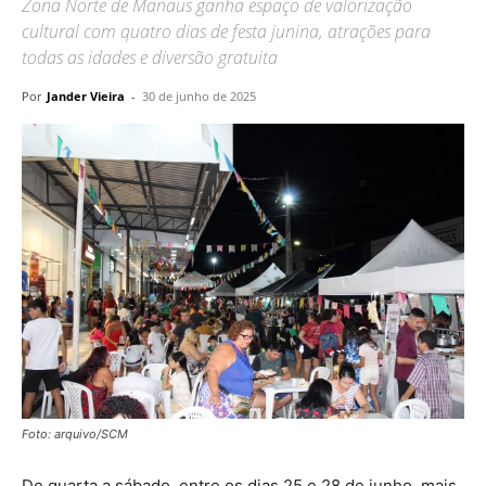
Zona Norte de Manaus ganha espaço de valorização
cultural com quatro dias de festa junina, atrações para
todas as idades e diversão gratuita
Por
Jander Vieira
-
30 de junho de 2025
Foto: arquivo/SCM
De quarta a sábado, entre os dias 25 e 28 de junho, mais