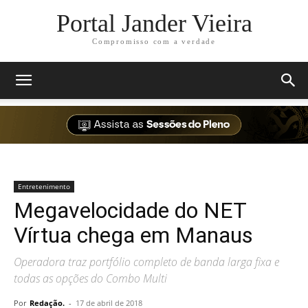
Portal Jander Vieira
Compromisso com a verdade
Entretenimento
Megavelocidade do NET
Vírtua chega em Manaus
Operadora traz portfólio completo de banda larga fixa e
todas as opções do Combo Multi
Por
Redação.
-
17 de abril de 2018