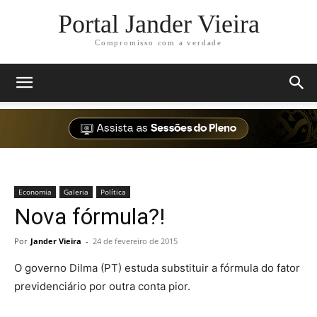
Portal Jander Vieira
Compromisso com a verdade
Economia
Galeria
Política
Nova fórmula?!
Por
Jander Vieira
-
24 de fevereiro de 2015
O governo Dilma (PT) estuda substituir a fórmula do fator
previdenciário por outra conta pior.