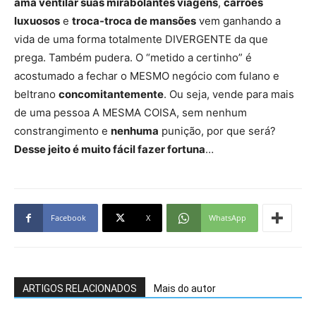
ama ventilar suas mirabolantes viagens
,
carrões
luxuosos
e
troca-troca de mansões
vem ganhando a
vida de uma forma totalmente DIVERGENTE da que
prega. Também pudera. O “metido a certinho” é
acostumado a fechar o MESMO
negócio com fulano e
beltrano
concomitantemente
. Ou seja, vende para mais
de uma pessoa A MESMA COISA, sem nenhum
constrangimento e
nenhuma
punição, por que será?
Desse jeito é muito fácil fazer fortuna
…
Facebook
X
WhatsApp
ARTIGOS RELACIONADOS
Mais do autor