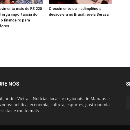
ovimenta mais de R$ 220
Crescimento da inadimplência
eforça importância do
desacelera no Brasil, revela Serasa
o financeiro para
dores
BRE NÓS
S
al Jander Vieira – Notícias locais e regionais de Manaus e
onas: política, economia, cultura, esportes, gastronomia,
evistas e muito mais.