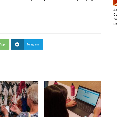
A
Ca
fo
Do
App
Telegram