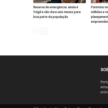
Reserva de emergência: ainda é
Parintins m
frágil e não dura seis meses para
milhões e r
boa parte da população
planejament
empreende
SO
Port
Amaz
entr