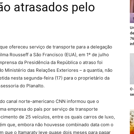
ão atrasados pelo
Un
de
76
in
ue ofereceu serviço de transporte para a delegação
ilma Rousseff a São Francisco (EUA), em 1º de julho
mprensa da Presidência da República o atraso foi
o Ministério das Relações Exteriores – a quantia, não
tida nesta segunda-feira (17) para o proprietário da
ssessoria do Planalto.
O 
se
e do canal norte-americano CNN informou que o
uma empresa do país por serviço de transporte
cimento de 25 veículos, entre os quais carros de luxo,
bém que, embora não houvesse combinado data com o
mum que o Itamaraty leve quase dois meses para pagar