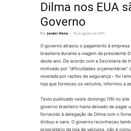
Dilma nos EUA s
Governo
Por
Jander Vieira
-
18 de agosto de 2015
O governo atrasou o pagamento à empresa q
brasileira durante a viagem da presidente D
deste ano. De acordo com a Secretaria de I
motivado por “dificuldades orçamentárias” d
revelada por razões de segurança – foi reme
loja que forneceu os veículos, informou a a
Texto publicado neste domingo (16) no sit
governo brasileiro havia deixado de pagar 
fornecido à delegação de Dilma com o forne
ônibus e vans. O governo reconheceu tam
proprietário da loja de veículos, não é co