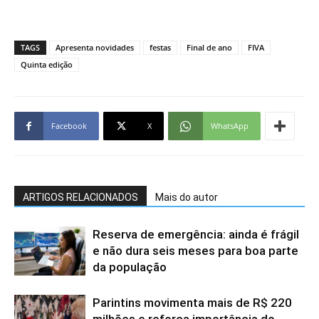
TAGS
Apresenta novidades
festas
Final de ano
FIVA
Quinta edição
Facebook
X
WhatsApp
ARTIGOS RELACIONADOS
Mais do autor
Reserva de emergência: ainda é frágil
e não dura seis meses para boa parte
da população
Parintins movimenta mais de R$ 220
milhões e reforça importância do