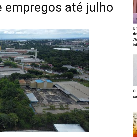
e empregos até julho
Un
de
76
in
O 
se