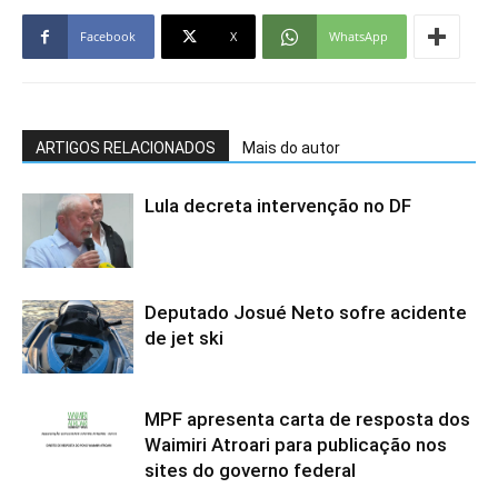
Facebook
X
WhatsApp
ARTIGOS RELACIONADOS
Mais do autor
Lula decreta intervenção no DF
Deputado Josué Neto sofre acidente
de jet ski
MPF apresenta carta de resposta dos
Waimiri Atroari para publicação nos
sites do governo federal