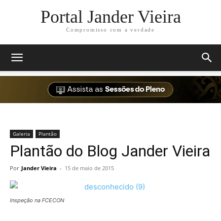
Portal Jander Vieira
Compromisso com a verdade
Galeria
Plantão
Plantão do Blog Jander Vieira
Por
Jander Vieira
-
15 de maio de 2015
Inspeção na FCECON