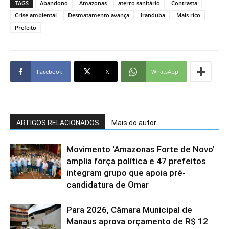
TAGS
Abandono
Amazonas
aterro sanitário
Contrasta
Crise ambiental
Desmatamento avança
Iranduba
Mais rico
Prefeito
Facebook
X
WhatsApp
ARTIGOS RELACIONADOS
Mais do autor
Movimento ‘Amazonas Forte de Novo’
amplia força política e 47 prefeitos
integram grupo que apoia pré-
candidatura de Omar
Para 2026, Câmara Municipal de
Manaus aprova orçamento de R$ 12