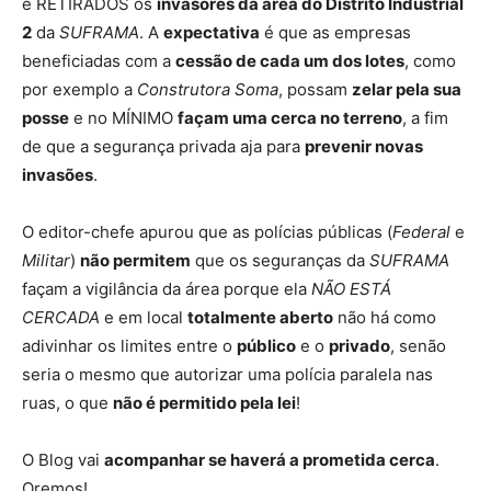
e RETIRADOS os
invasores da área do Distrito Industrial
2
da
SUFRAMA
. A
expectativa
é que as empresas
beneficiadas com a
cessão de cada um dos lotes
, como
por exemplo a
Construtora Soma
, possam
zelar pela sua
posse
e no MÍNIMO
façam uma cerca no terreno
, a fim
de que a segurança privada aja para
prevenir novas
invasões
.
O editor-chefe apurou que as polícias públicas (
Federal
e
Militar
)
não permitem
que os seguranças da
SUFRAMA
façam a vigilância da área porque ela
NÃO ESTÁ
CERCADA
e em local
totalmente aberto
não há como
adivinhar os limites entre o
público
e o
privado
, senão
seria o mesmo que autorizar uma polícia paralela nas
ruas, o que
não é permitido pela lei
!
O Blog vai
acompanhar se haverá a prometida cerca
.
Oremos!