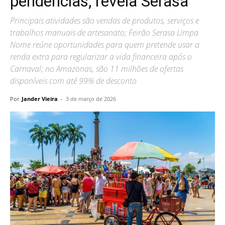
pendências, revela Serasa
Principais atividades são vendas de produtos, serviços e
trabalhos manuais de artesanato; Feirão Serasa Limpa
Nome reúne oportunidades para quem pretende usar a
renda extra para regularizar a vida financeira após o
Carnaval; no Amazonas, são 11 milhões de ofertas
disponíveis com até 99% de desconto
Por
Jander Vieira
-
3 de março de 2026