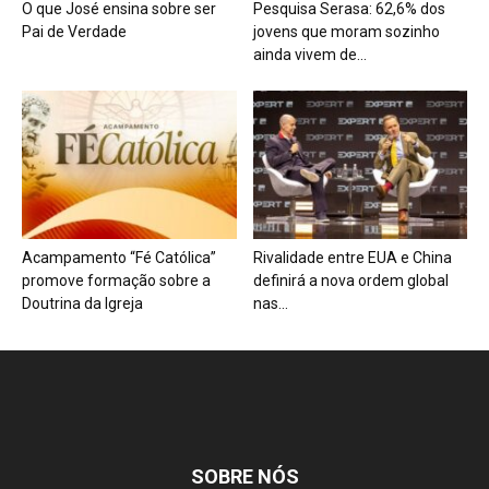
O que José ensina sobre ser
Pesquisa Serasa: 62,6% dos
Pai de Verdade
jovens que moram sozinho
ainda vivem de...
Acampamento “Fé Católica”
Rivalidade entre EUA e China
promove formação sobre a
definirá a nova ordem global
Doutrina da Igreja
nas...
SOBRE NÓS