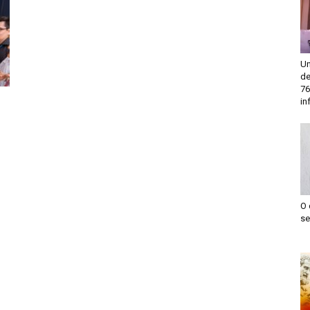
Un
de
76
in
O 
se