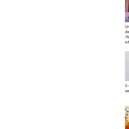
Un
de
76
in
O 
se