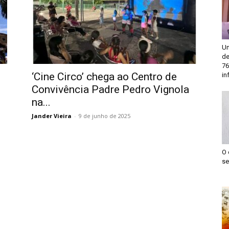
Un
de
76
‘Cine Circo’ chega ao Centro de
in
Convivência Padre Pedro Vignola
na...
Jander Vieira
-
9 de junho de 2025
O 
se