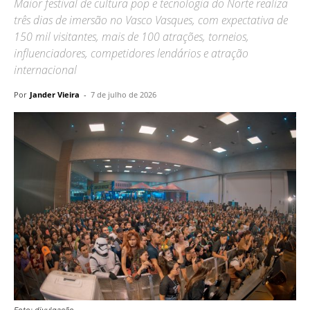
Maior festival de cultura pop e tecnologia do Norte realiza
três dias de imersão no Vasco Vasques, com expectativa de
150 mil visitantes, mais de 100 atrações, torneios,
influenciadores, competidores lendários e atração
internacional
Por
Jander Vieira
-
7 de julho de 2026
Foto: divulgação