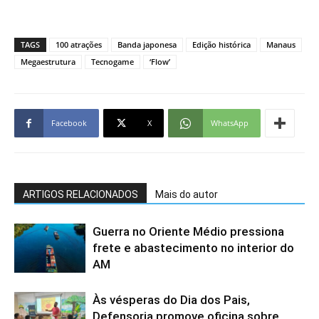
TAGS
100 atrações
Banda japonesa
Edição histórica
Manaus
Megaestrutura
Tecnogame
‘Flow’
Facebook
X
WhatsApp
ARTIGOS RELACIONADOS
Mais do autor
Guerra no Oriente Médio pressiona
frete e abastecimento no interior do
AM
Às vésperas do Dia dos Pais,
Defensoria promove oficina sobre