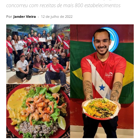
concorreu com receitas de mais 800 estabelecimentos
Por
Jander Vieira
-
12 de julho de 2022