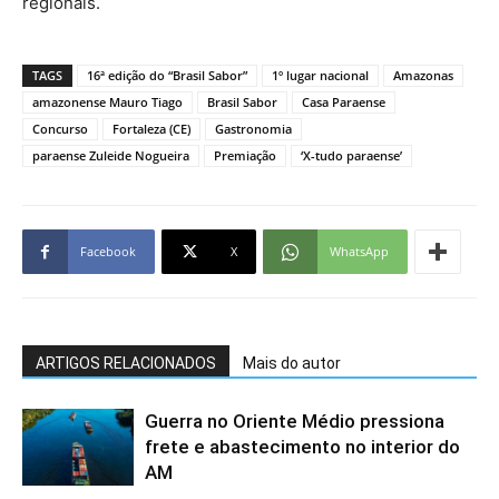
regionais.
TAGS
16ª edição do “Brasil Sabor”
1º lugar nacional
Amazonas
amazonense Mauro Tiago
Brasil Sabor
Casa Paraense
Concurso
Fortaleza (CE)
Gastronomia
paraense Zuleide Nogueira
Premiação
‘X-tudo paraense’
Facebook
X
WhatsApp
ARTIGOS RELACIONADOS
Mais do autor
Guerra no Oriente Médio pressiona
frete e abastecimento no interior do
AM