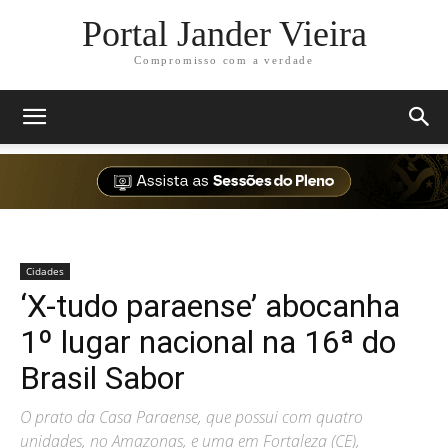
Portal Jander Vieira
Compromisso com a verdade
Cidades
‘X-tudo paraense’ abocanha
1º lugar nacional na 16ª do
Brasil Sabor
O prato da Casa Paraense, que possui com quatro
unidades, no Amazonas, e uma em Fortaleza (CE),