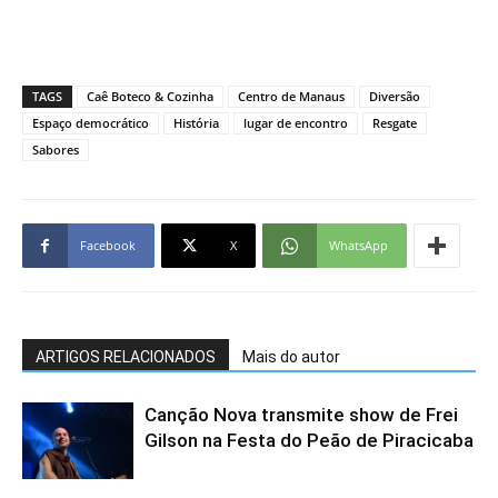
TAGS
Caê Boteco & Cozinha
Centro de Manaus
Diversão
Espaço democrático
História
lugar de encontro
Resgate
Sabores
Facebook
X
WhatsApp
ARTIGOS RELACIONADOS
Mais do autor
Canção Nova transmite show de Frei
Gilson na Festa do Peão de Piracicaba