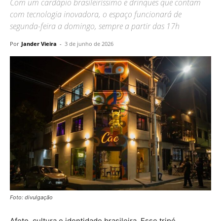
Com um cardápio brasileiríssimo e drinques que contam
com tecnologia inovadora, o espaço funcionará de
segunda-feira a domingo, sempre a partir das 17h
Por
Jander Vieira
-
3 de junho de 2026
Foto: divulgação
Afeto, cultura e identidade brasileira. Esse tripé,