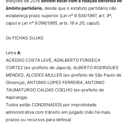
eleições de 2016
devem estar com a filiação deferida no
âmbito partidário
, desde que o estatuto partidário não
estabeleça prazo superior (
Lei nº 9.504/1997, art. 9º,
caput e Lei nº 9.096/1995, arts. 18 e 20, caput
).
Os FICHAS SUJAS:
Letra
A
:
ACÁSSIO COSTA LEVE
,
ADALBERTO FONSECA
CORTEZ
(ex-prefeito de Japurá),
ALBERTO RODRIGUES
MENDES
,
ALCIDES MULLER
(ex-prefeito de São Paulo de
Olivença),
ANTONIO LOPES FERREIRA
,
ANTONIO
TAUMATURGO CALDAS COELHO
(ex-prefeito de
Itapiranga).
Todos estão CONDENADOS por improbidade
administrativa com trânsito em julgado (não há mais
prazos ou recursos para defesa)